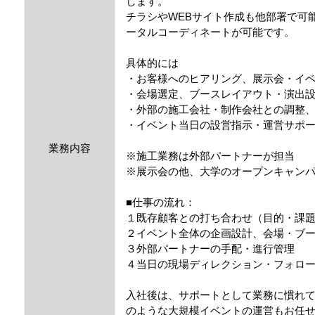
します。
チラシやWEBサイト作成も他部署で可
ータルコーディネートが可能です。
具体的には
・お客様へのヒアリング、展示会・イ
・会場選定、ブースレイアウト・演出
・外部の施工会社・制作会社との調整
・イベント当日の設営指示・運営サポ
業務内容
※施工業務は外部パートナーが担当
※展示会の他、大学のオープンキャン
■仕事の流れ：
１既存顧客との打ち合わせ（目的・課
２イベント全体の企画設計、会場・ブ
３外部パートナーの手配・進行管理
４当日の現場ディレクション・フォロ
入社後は、サポートとして業務に慣れ
のような大規模イベントの運営もお任