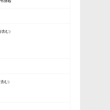
慶弔休暇
与含む）
度含む）