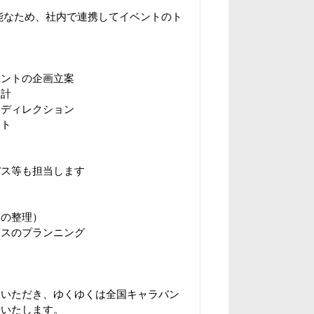
能なため、社内で連携してイベントのト
ベントの企画立案
設計
、ディレクション
ート
パス等も担当します
題の整理）
ースのプランニング
ー
ていただき、ゆくゆくは全国キャラバン
せいたします。