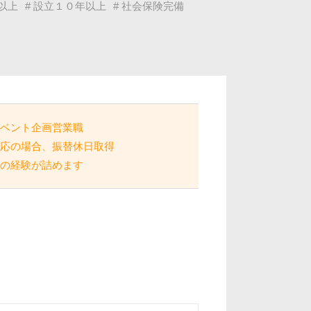
以上
# 設立１０年以上
# 社会保険完備
イベント企画営業職
対応の場合、振替休日取得
はの経験が詰めます