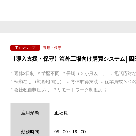
▶ 頑張っても給与が上がらないを解
3）「無理なく、長く働ける」
▶ 安定した長期案件、幅広い技術領
▶ 「転職を繰り返す不安」や「キャ
-------------------------------------------------
まずは、カジュアル面談から希望とい
運用・保守
ITエンジニア
ぜひお問合せください♪
【導入支援・保守】海外工場向け購買システム│四日市市│J
# 週休2日制
# 学歴不問
# 長期（３か月以上）
# 電話応対
# 転勤なし（勤務地固定）
# 育休取得実績
# 従業員数３０
# 会社独自制度あり
# リモートワーク制度あり
雇用形態
正社員
勤務時間
09 : 00～18 : 00