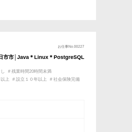
決
域、エンジニアベストの文化
リアの頭打ち」を解消
う方も
お仕事No.00227
ava＊Linux＊PostgreSQL
なし
# 残業時間20時間未満
名以上
# 設立１０年以上
# 社会保険完備