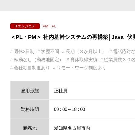
▶ 頑張っても給与が上がらないを解
3）「無理なく、長く働ける」
▶ 安定した長期案件、幅広い技術領
PM・PL
ITエンジニア
▶ 「転職を繰り返す不安」や「キャ
-------------------------------------------------
＜PL・PM＞ 社内基幹システムの再構築│Java│伏
まずは、カジュアル面談から希望とい
ぜひお問合せください♪
# 週休2日制
# 学歴不問
# 長期（３か月以上）
# 電話応対
# 転勤なし（勤務地固定）
# 育休取得実績
# 従業員数３０
# 会社独自制度あり
# リモートワーク制度あり
雇用形態
正社員
勤務時間
09 : 00～18 : 00
勤務地
愛知県名古屋市内