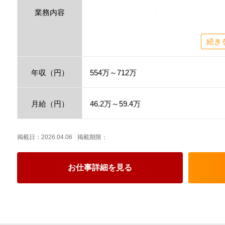
業務内容
開発または移行段階のチームリーダー
【OS】Windows
【DB】SQLServer
続き
【言語】C# .NET
-------------------------------------------------
◆弊社独自のＩＴエンジニアとしての
年収（円）
554万～712万
ロクロクプラスの66社員（プロフェッ
す◆
月給（円）
46.2万～59.4万
【66+（ロクロクプラス）って？】
1）高還元率
▶「自分の請求額がいくらか分からな
掲載日：2026.04.06
掲載期限：
「月収の仕組み」を明快に
▶初年度から還元率66％
お仕事詳細を見る
請求額が10万円アップすると 月額給与
〈年間で79.2万！！〉
2）キャリアと報酬の両立
▶ スキルを磨くほど評価が上がる明