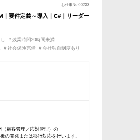
お仕事No.00233
M｜要件定義～導入｜C#｜リーダー
なし
# 残業時間20時間未満
上
# 社会保険完備
# 会社独自制度あり
M（顧客管理／応対管理）の
義後の開発または移行対応を行います。