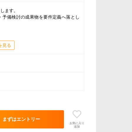
せします。
・予備検討の成果物を要件定義へ落とし
特別な制度
を見る
ショナル社員）としてご活躍いただきま
い」を払拭、「還元率が給与に直結」
が6万6000円アップ！
まずはエントリー
お気に入り
確なランク制度
追加