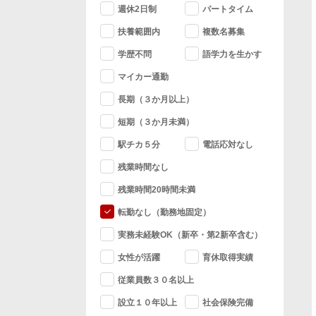
週休2日制
パートタイム
扶養範囲内
複数名募集
学歴不問
語学力を生かす
マイカー通勤
長期（３か月以上）
短期（３か月未満）
駅チカ５分
電話応対なし
残業時間なし
残業時間20時間未満
転勤なし（勤務地固定）
実務未経験OK（新卒・第2新卒含む）
女性が活躍
育休取得実績
従業員数３０名以上
設立１０年以上
社会保険完備