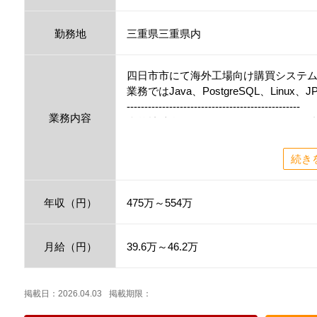
勤務地
三重県三重県内
四日市市にて海外工場向け購買システ
業務ではJava、PostgreSQL、Linu
-------------------------------------------------
業務内容
◆弊社独自のＩＴエンジニアとしての
ロクロクプラスの66社員（プロフェッ
す◆
続き
【66+（ロクロクプラス）って？】
1）高還元率
年収（円）
475万～554万
▶「自分の請求額がいくらか分からな
「月収の仕組み」を明快に
月給（円）
▶初年度から還元率66％
39.6万～46.2万
請求額が10万円アップすると 月額給与
〈年間で79.2万！！〉
掲載日：2026.04.03
掲載期限：
2）キャリアと報酬の両立