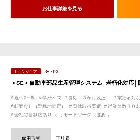
▶ スキルを磨くほど評価が上がる明
お仕事詳細を見る
▶ 頑張っても給与が上がらないを解
3）「無理なく、長く働ける」
▶ 安定した長期案件、幅広い技術領
▶ 「転職を繰り返す不安」や「キャ
-------------------------------------------------
まずは、カジュアル面談から希望とい
ぜひお問合せください♪
SE・PG
ITエンジニア
＜SE＞自動車部品生産管理システム│老朽化対応│
# 週休2日制
# 学歴不問
# 長期（３か月以上）
# 電話応対
# 転勤なし（勤務地固定）
# 育休取得実績
# 従業員数３０
# 会社独自制度あり
# リモートワーク制度あり
雇用形態
正社員