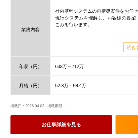
社内基幹システムの再構築案件をお任
現行システムを理解し、お客様の要望
こみを行います。
業務内容
［使用技術］Java
-------------------------------------------------
◆弊社独自のＩＴエンジニアとしての
続き
ロクロクプラスの66社員（プロフェッ
す◆
年収（円）
633万～712万
【66+（ロクロクプラス）って？】
1）高還元率
月給（円）
▶「自分の請求額がいくらか分からな
52.8万～59.4万
「月収の仕組み」を明快に
▶初年度から還元率66％
請求額が10万円アップすると 月額給与
掲載日：2026.04.03
掲載期限：
〈年間で79.2万！！〉
お仕事詳細を見る
2）キャリアと報酬の両立
▶ スキルを磨くほど評価が上がる明