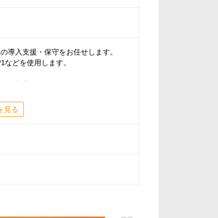
ムの導入支援・保守をお任せします。
x、JP1などを使用します。
特別な制度
ショナル社員）としてご活躍いただきま
を見る
い」を払拭、「還元率が給与に直結」
が6万6000円アップ！