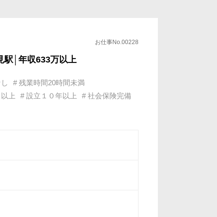
決
域、エンジニアベストの文化
お仕事No.00228
リアの頭打ち」を解消
見駅│年収633万以上
う方も
なし
# 残業時間20時間未満
名以上
# 設立１０年以上
# 社会保険完備