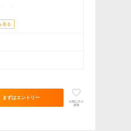
候補を募集しています。
を見る
特別な制度
ショナル社員）としてご活躍いただきま
い」を払拭、「還元率が給与に直結」
まずはエントリー
が6万6000円アップ！
お気に入り
追加
確なランク制度