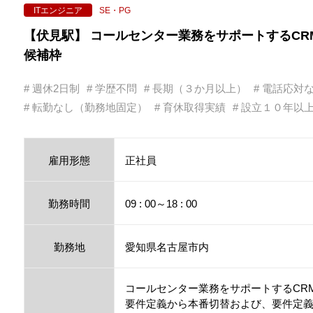
SE・PG
ITエンジニア
【伏見駅】 コールセンター業務をサポートするCR
候補枠
# 週休2日制
# 学歴不問
# 長期（３か月以上）
# 電話応対
# 転勤なし（勤務地固定）
# 育休取得実績
# 設立１０年以
雇用形態
正社員
勤務時間
09 : 00～18 : 00
勤務地
愛知県名古屋市内
コールセンター業務をサポートするCR
要件定義から本番切替および、要件定