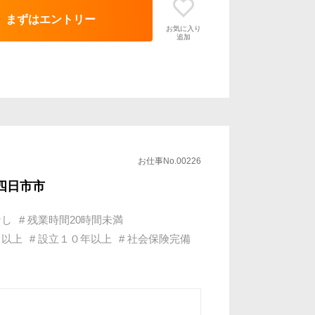
確なランク制度
まずはエントリー
決
お気に入り
追加
域、エンジニアベストの文化
リアの頭打ち」を解消
う方も
お仕事No.00226
四日市市
なし
# 残業時間20時間未満
名以上
# 設立１０年以上
# 社会保険完備